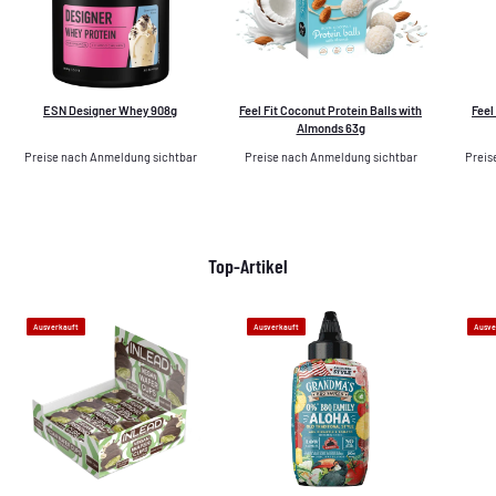
ESN Designer Whey 908g
Feel Fit Coconut Protein Balls with
Feel
Almonds 63g
Preise nach Anmeldung sichtbar
Preise nach Anmeldung sichtbar
Preis
Top-Artikel
Ausverkauft
Ausverkauft
Ausve