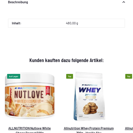
Beschreibung
Inhalt:
480,00 g
Kunden kauften dazu folgende Artikel:
Auf Lager
Top
Top
ALLNUTRITION Nutlove White
Allnutrition Whey Protein Premium
Allnu
Choco Peanut 500g
700g - Vanilla Sky