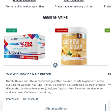
Preise nach Anmeldung sichtbar
Preise nach Anmeldung sichtbar
Preis
Ähnliche Artikel
Auf Lager
Ausverkauft
Top
Wie wir Cookies & Co nutzen
Allnutrition Probiotic 100 Ultimate
Allnutrition Cashew Cream Smooth
Alln
60caps
1kg
Durch Klicken auf „Alle akzeptieren“ gestatten Sie den Einsatz folgender Dienste
Preise nach Anmeldung sichtbar
Preise nach Anmeldung sichtbar
Preis
auf unserer Website: YouTube, Vimeo. Sie können die Einstellung jederzeit ändern
(Fingerabdruck-Icon links unten). Weitere Details finden Sie unter
Konfigurieren
und in unserer
Datenschutzerklärung
.
Impressum
|
Datenschutz
Alle akzeptieren
Informationen