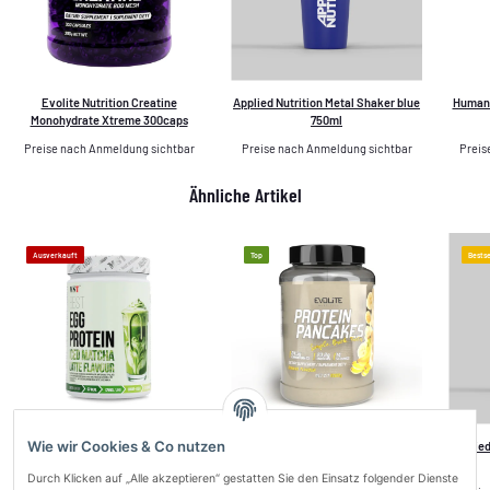
Evolite Nutrition Creatine
Applied Nutrition Metal Shaker blue
Human 
Monohydrate Xtreme 300caps
750ml
Preise nach Anmeldung sichtbar
Preise nach Anmeldung sichtbar
Preis
Ähnliche Artikel
Ausverkauft
Top
Bestse
Wie wir Cookies & Co nutzen
MST Nutrition Egg Protein Matcha
Evolite Nutrition Pancake 1000g
Applied
Latte 500g
Durch Klicken auf „Alle akzeptieren“ gestatten Sie den Einsatz folgender Dienste