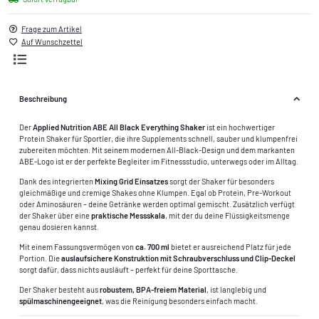
Frage zum Artikel
Auf Wunschzettel
Beschreibung
Der
Applied Nutrition ABE All Black Everything Shaker
ist ein hochwertiger
Protein Shaker für Sportler, die ihre Supplements schnell, sauber und klumpenfrei
zubereiten möchten. Mit seinem modernen All-Black-Design und dem markanten
ABE-Logo ist er der perfekte Begleiter im Fitnessstudio, unterwegs oder im Alltag.
Dank des integrierten
Mixing Grid Einsatzes
sorgt der Shaker für besonders
gleichmäßige und cremige Shakes ohne Klumpen. Egal ob Protein, Pre-Workout
oder Aminosäuren – deine Getränke werden optimal gemischt. Zusätzlich verfügt
der Shaker über eine
praktische Messskala
, mit der du deine Flüssigkeitsmenge
genau dosieren kannst.
Mit einem Fassungsvermögen von
ca. 700 ml
bietet er ausreichend Platz für jede
Portion. Die
auslaufsichere Konstruktion mit Schraubverschluss und Clip-Deckel
sorgt dafür, dass nichts ausläuft – perfekt für deine Sporttasche.
Der Shaker besteht aus
robustem, BPA-freiem Material
, ist langlebig und
spülmaschinengeeignet
, was die Reinigung besonders einfach macht.