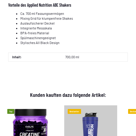
Vorteile des Applied Nutrition ABE Shakers
Ca. 700 ml Fassungsvermögen
Mixing Grid für klumpenfreie Shakes
Auslaufsicherer Deckel
Integrierte Messskala
BPA-freies Material
Spülmaschinengeeignet
Stylisches All Black Design
Inhalt:
700,00 ml
Kunden kauften dazu folgende Artikel:
Top
Bestseller
Bestse