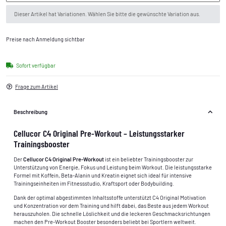
x
Dieser Artikel hat Variationen. Wählen Sie bitte die gewünschte Variation aus.
Preise nach Anmeldung sichtbar
Sofort verfügbar
Frage zum Artikel
Beschreibung
Cellucor C4 Original Pre-Workout – Leistungsstarker
Trainingsbooster
Der
Cellucor C4 Original Pre-Workout
ist ein beliebter Trainingsbooster zur
Unterstützung von Energie, Fokus und Leistung beim Workout. Die leistungsstarke
Formel mit Koffein, Beta-Alanin und Kreatin eignet sich ideal für intensive
Trainingseinheiten im Fitnessstudio, Kraftsport oder Bodybuilding.
Dank der optimal abgestimmten Inhaltsstoffe unterstützt C4 Original Motivation
und Konzentration vor dem Training und hilft dabei, das Beste aus jedem Workout
herauszuholen. Die schnelle Löslichkeit und die leckeren Geschmacksrichtungen
machen den Pre-Workout Booster besonders beliebt bei Sportlern weltweit.