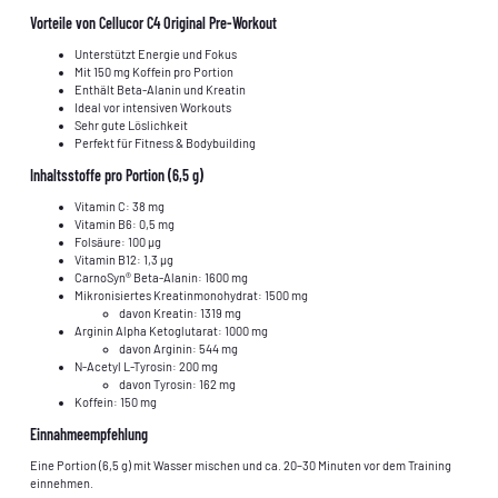
Vorteile von Cellucor C4 Original Pre-Workout
Unterstützt Energie und Fokus
Mit 150 mg Koffein pro Portion
Enthält Beta-Alanin und Kreatin
Ideal vor intensiven Workouts
Sehr gute Löslichkeit
Perfekt für Fitness & Bodybuilding
Inhaltsstoffe pro Portion (6,5 g)
Vitamin C: 38 mg
Vitamin B6: 0,5 mg
Folsäure: 100 µg
Vitamin B12: 1,3 µg
CarnoSyn® Beta-Alanin: 1600 mg
Mikronisiertes Kreatinmonohydrat: 1500 mg
davon Kreatin: 1319 mg
Arginin Alpha Ketoglutarat: 1000 mg
davon Arginin: 544 mg
N-Acetyl L-Tyrosin: 200 mg
davon Tyrosin: 162 mg
Koffein: 150 mg
Einnahmeempfehlung
Eine Portion (6,5 g) mit Wasser mischen und ca. 20–30 Minuten vor dem Training
einnehmen.