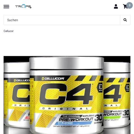
0
Cellucor