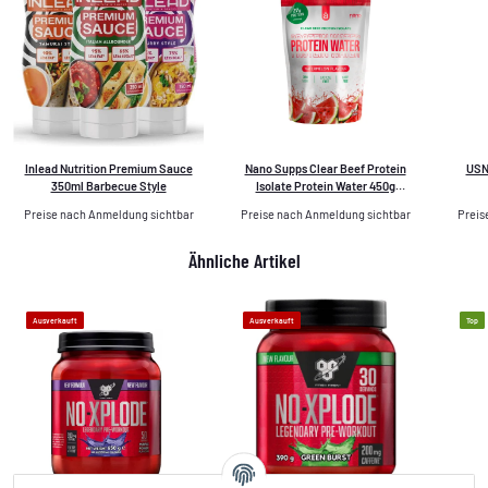
Inlead Nutrition Premium Sauce
Nano Supps Clear Beef Protein
USN 
350ml Barbecue Style
Isolate Protein Water 450g
Watermelon
Preise nach Anmeldung sichtbar
Preise nach Anmeldung sichtbar
Preis
Ähnliche Artikel
Ausverkauft
Ausverkauft
Top