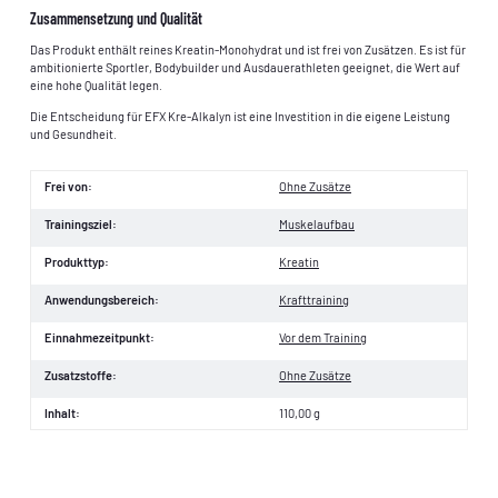
Zusammensetzung und Qualität
Das Produkt enthält reines Kreatin-Monohydrat und ist frei von Zusätzen. Es ist für
ambitionierte Sportler, Bodybuilder und Ausdauerathleten geeignet, die Wert auf
eine hohe Qualität legen.
Die Entscheidung für EFX Kre-Alkalyn ist eine Investition in die eigene Leistung
und Gesundheit.
Frei von:
Ohne Zusätze
Trainingsziel:
Muskelaufbau
Produkttyp:
Kreatin
Anwendungsbereich:
Krafttraining
Einnahmezeitpunkt:
Vor dem Training
Zusatzstoffe:
Ohne Zusätze
Inhalt:
110,00 g