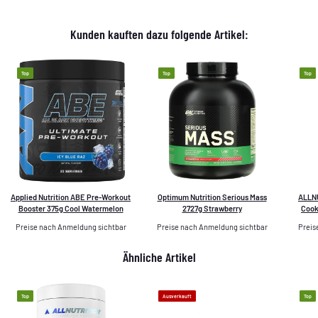
Kunden kauften dazu folgende Artikel:
Top
Top
Top
Applied Nutrition ABE Pre-Workout
Optimum Nutrition Serious Mass
ALLNU
Booster 375g Cool Watermelon
2727g Strawberry
Cook
Preise nach Anmeldung sichtbar
Preise nach Anmeldung sichtbar
Preis
Ähnliche Artikel
Top
Ausverkauft
Top