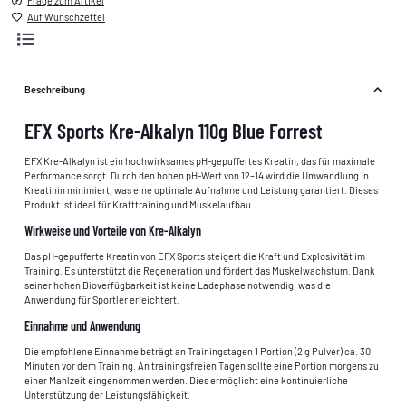
Frage zum Artikel
Auf Wunschzettel
Beschreibung
EFX Sports Kre-Alkalyn 110g Blue Forrest
EFX Kre‑Alkalyn ist ein hochwirksames pH-gepuffertes Kreatin, das für maximale
Performance sorgt. Durch den hohen pH-Wert von 12–14 wird die Umwandlung in
Kreatinin minimiert, was eine optimale Aufnahme und Leistung garantiert. Dieses
Produkt ist ideal für Krafttraining und Muskelaufbau.
Wirkweise und Vorteile von Kre-Alkalyn
Das pH-gepufferte Kreatin von EFX Sports steigert die Kraft und Explosivität im
Training. Es unterstützt die Regeneration und fördert das Muskelwachstum. Dank
seiner hohen Bioverfügbarkeit ist keine Ladephase notwendig, was die
Anwendung für Sportler erleichtert.
Einnahme und Anwendung
Die empfohlene Einnahme beträgt an Trainingstagen 1 Portion (2 g Pulver) ca. 30
Minuten vor dem Training. An trainingsfreien Tagen sollte eine Portion morgens zu
einer Mahlzeit eingenommen werden. Dies ermöglicht eine kontinuierliche
Unterstützung der Leistungsfähigkeit.