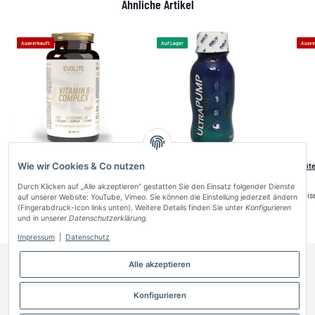
Ähnliche Artikel
Ausverkauft
Auf Lager
Ausve
Wie wir Cookies & Co nutzen
Evolite Nutrition Vitamin B Complex
Evolite Nutrition Ultra Pump shot
Evolit
90 Vege Caps
100ml - Lemon Lime Cherry
Durch Klicken auf „Alle akzeptieren“ gestatten Sie den Einsatz folgender Dienste
Preise nach Anmeldung sichtbar
Preise nach Anmeldung sichtbar
Preis
auf unserer Website: YouTube, Vimeo. Sie können die Einstellung jederzeit ändern
(Fingerabdruck-Icon links unten). Weitere Details finden Sie unter
Konfigurieren
und in unserer
Datenschutzerklärung
.
Impressum
|
Datenschutz
Alle akzeptieren
Informationen
Gesetzliche Informationen
Konfigurieren