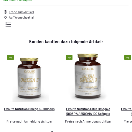
Frage zum Artikel
Auf Wunschzettel
Kunden kauften dazu folgende Artikel:
Top
Top
Top
Evolite Nutrition Omega 3 - 100caps
Evolite Nutrition Ultra Omega 3
Evolite
500EPA / 250DHA 100 Softgels
Preise nach Anmeldung sichtbar
Preise nach Anmeldung sichtbar
Preis