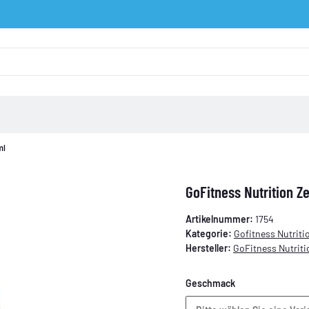
ml
GoFitness Nutrition Z
Artikelnummer:
1754
Kategorie:
Gofitness Nutriti
Hersteller:
GoFitness Nutriti
Geschmack