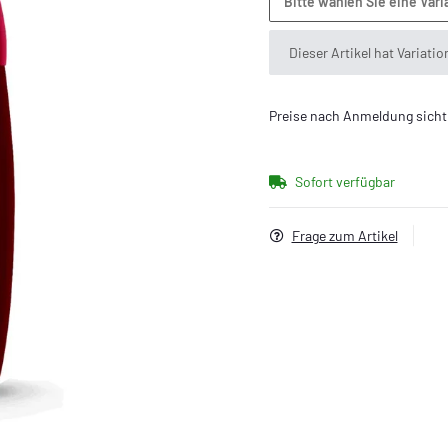
Bitte wählen Sie eine Vari
x
Dieser Artikel hat Variati
Preise nach Anmeldung sicht
Sofort verfügbar
Frage zum Artikel