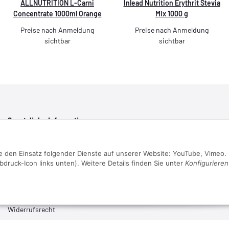
ALLNUTRITION L-Carni
Inlead Nutrition Erythrit Stevia
Concentrate 1000ml Orange
Mix 1000 g
Preise nach Anmeldung
Preise nach Anmeldung
sichtbar
sichtbar
Gesetzliche Informationen
Datenschutz
ie den Einsatz folgender Dienste auf unserer Website: YouTube, Vimeo. 
AGB
bdruck-Icon links unten). Weitere Details finden Sie unter
Konfigurieren
Sitemap
Impressum
Batteriegesetzhinweise
Widerrufsrecht