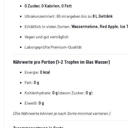
0 Zucker, 0 Kalorien, 0 Fett
Ultrakonzentriert: 65 ml ergeben bis zu
8 L Getränk
Erhältlich in vielen Sorten:
Wassermelone, Red Apple, Ice 
Vegan und gut verträglich
Laborgeprüfte Premium-Qualität
Nährwerte pro Portion (1–2 Tropfen im Glas Wasser)
Energie:
0 kcal
Fett:
0 g
Kohlenhydrate:
0 g
(davon Zucker:
0 g
)
Eiweiß:
0 g
(Die Nährwerte können je nach Sorte minimal variieren.)
Zusammensetzung je Sorte