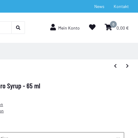
News
Kontakt
0
Mein Konto
0,00 €
ero Syrup - 65 ml
on
on