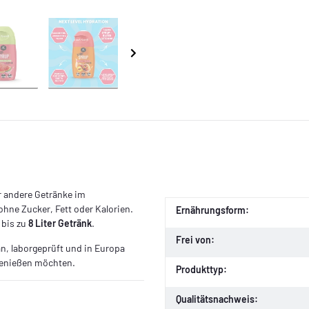
 andere Getränke im
hne Zucker, Fett oder Kalorien.
Ernährungsform:
 bis zu
8 Liter Getränk
.
Frei von:
n, laborgeprüft und in Europa
t genießen möchten.
Produkttyp:
Qualitätsnachweis: