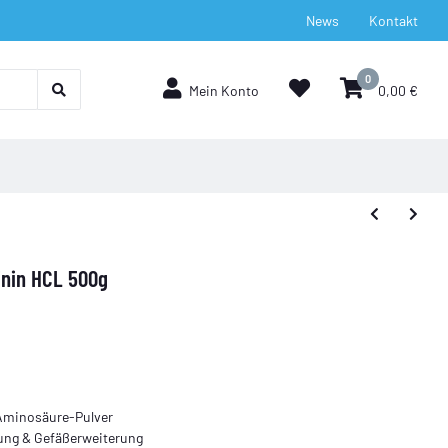
News
Kontakt
0
Mein Konto
0,00 €
ginin HCL 500g
Aminosäure-Pulver
ung & Gefäßerweiterung