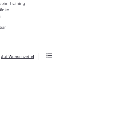
eim Training
ränke
i
bar
Auf Wunschzettel