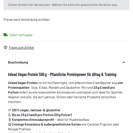
x
Dieser Artikel hat Variationen. Wählen Sie bitte die gewünschte Variation aus.
Preise nach Anmeldung sichtbar
Sofort verfügbar
Frage zum Artikel
Beschreibung
Inlead Vegan Protein 500 g – Pflanzliche Proteinpower für Alltag & Training
Inlead Vegan Protein
ist ein hochwertiges, rein pflanzliches Eiweißpulver aus
vier
Proteinquellen
: Soja, Erbse, Mandel und Saubohne. Mit rund
23 g Eiweiß pro
Portion
liefert es alle essenziellen Aminosäuren und eignet sich ideal für Sportler,
Veganer und alle, die auf Laktose, Gluten oder tierische Produkte verzichten
möchten.
🌱
100 % vegan, laktose- & glutenfrei
💪
Bis zu 23 g Eiweiß pro Portion (30 g Pulver)
🧬
Komplettes Aminosäureprofil
– ideal für Muskelaufbau
😋
Cremige Konsistenz & außergewöhnliche Sorten
wie Caramel Popcorn oder
Nougat Pralines