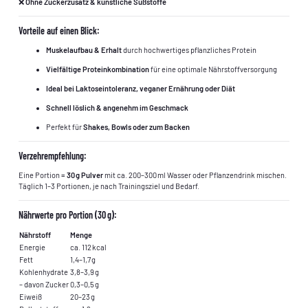
❌
Ohne Zuckerzusatz & künstliche Süßstoffe
Vorteile auf einen Blick:
Muskelaufbau & Erhalt
durch hochwertiges pflanzliches Protein
Vielfältige Proteinkombination
für eine optimale Nährstoffversorgung
Ideal bei Laktoseintoleranz, veganer Ernährung oder Diät
Schnell löslich & angenehm im Geschmack
Perfekt für
Shakes, Bowls oder zum Backen
Verzehrempfehlung:
Eine Portion =
30 g Pulver
mit ca. 200–300 ml Wasser oder Pflanzendrink mischen.
Täglich 1–3 Portionen, je nach Trainingsziel und Bedarf.
Nährwerte pro Portion (30 g):
Nährstoff
Menge
Energie
ca. 112 kcal
Fett
1,4–1,7 g
Kohlenhydrate
3,8–3,9 g
– davon Zucker
0,3–0,5 g
Eiweiß
20–23 g