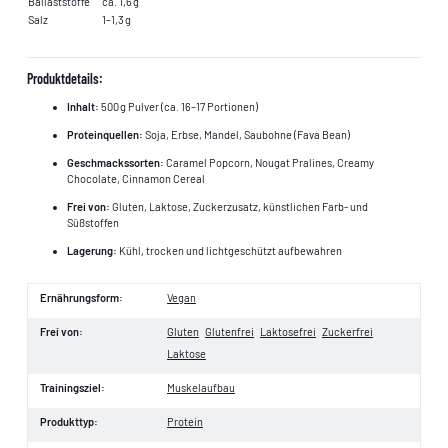
Ballaststoffe
ca. 1,6 g
Salz
1–1,3 g
Produktdetails:
Inhalt:
500 g Pulver (ca. 16–17 Portionen)
Proteinquellen:
Soja, Erbse, Mandel, Saubohne (Fava Bean)
Geschmackssorten:
Caramel Popcorn, Nougat Pralines, Creamy
Chocolate, Cinnamon Cereal
Frei von:
Gluten, Laktose, Zuckerzusatz, künstlichen Farb- und
Süßstoffen
Lagerung:
Kühl, trocken und lichtgeschützt aufbewahren
Ernährungsform:
Vegan
Frei von:
Gluten
Glutenfrei
Laktosefrei
Zuckerfrei
Laktose
Trainingsziel:
Muskelaufbau
Produkttyp:
Protein