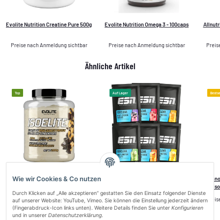
Evolite Nutrition Creatine Pure 500g
Evolite Nutrition Omega 3 - 100caps
Allnut
Preise nach Anmeldung sichtbar
Preise nach Anmeldung sichtbar
Preis
Ähnliche Artikel
Top
Auf Lager
Bestse
Wie wir Cookies & Co nutzen
Evolite Nutrition Iso Elite 2kg
ESN Iso Clear Whey Protein Isolate
Nano
30g
Is
Durch Klicken auf „Alle akzeptieren“ gestatten Sie den Einsatz folgender Dienste
Preise nach Anmeldung sichtbar
Preise nach Anmeldung sichtbar
Preis
auf unserer Website: YouTube, Vimeo. Sie können die Einstellung jederzeit ändern
(Fingerabdruck-Icon links unten). Weitere Details finden Sie unter
Konfigurieren
und in unserer
Datenschutzerklärung
.