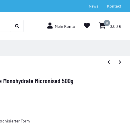
News
Kontakt
0
Mein Konto
0,00 €
ine Monohydrate Micronised 500g
kronisierter Form