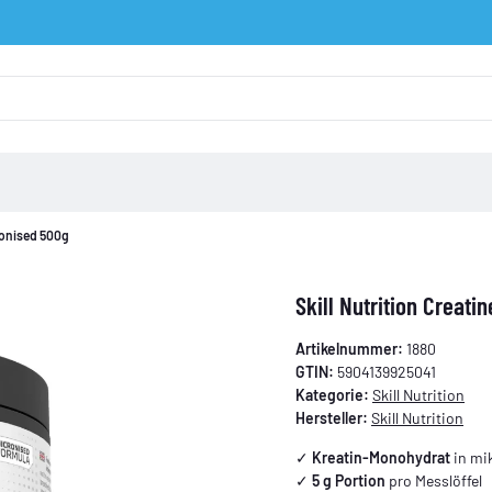
ronised 500g
Skill Nutrition Creat
Artikelnummer:
1880
GTIN:
5904139925041
Kategorie:
Skill Nutrition
Hersteller:
Skill Nutrition
✓
Kreatin-Monohydrat
in mi
✓
5 g Portion
pro Messlöffel