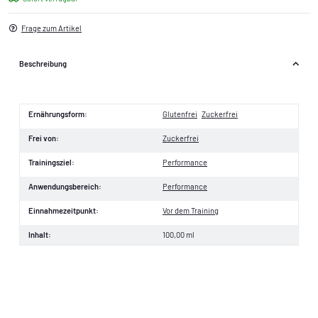
Frage zum Artikel
Beschreibung
Ernährungsform:
Glutenfrei
Zuckerfrei
Frei von:
Zuckerfrei
Trainingsziel:
Performance
Anwendungsbereich:
Performance
Einnahmezeitpunkt:
Vor dem Training
Inhalt:
100,00 ml