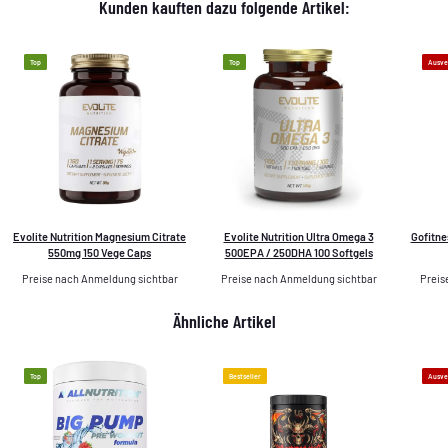
Kunden kauften dazu folgende Artikel:
Top
Top
Ausve
Evolite Nutrition Magnesium Citrate
Evolite Nutrition Ultra Omega 3
Gofitne
550mg 150 Vege Caps
500EPA / 250DHA 100 Softgels
Preise nach Anmeldung sichtbar
Preise nach Anmeldung sichtbar
Preis
Ähnliche Artikel
Top
Bestseller
Ausve