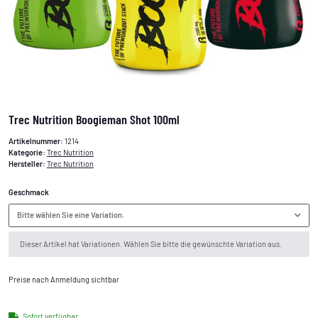
Trec Nutrition Boogieman Shot 100ml
Artikelnummer:
1214
Kategorie:
Trec Nutrition
Hersteller:
Trec Nutrition
Geschmack
Bitte wählen Sie eine Variation.
x
Dieser Artikel hat Variationen. Wählen Sie bitte die gewünschte Variation aus.
Preise nach Anmeldung sichtbar
Sofort verfügbar