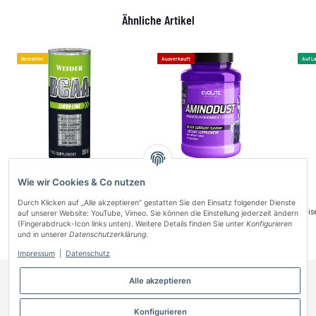
Ähnliche Artikel
Bestseller
Ausverkauft
Auf L
Wie wir Cookies & Co nutzen
Weider BCAA RTD 250ml - Lemon
Evolite Nutrition Aminodust 1185g
Lime EWP
Durch Klicken auf „Alle akzeptieren“ gestatten Sie den Einsatz folgender Dienste
Preise nach Anmeldung sichtbar
Preise nach Anmeldung sichtbar
Preis
auf unserer Website: YouTube, Vimeo. Sie können die Einstellung jederzeit ändern
(Fingerabdruck-Icon links unten). Weitere Details finden Sie unter
Konfigurieren
und in unserer
Datenschutzerklärung
.
Impressum
|
Datenschutz
Alle akzeptieren
Informationen
Gesetzliche Informationen
Konfigurieren