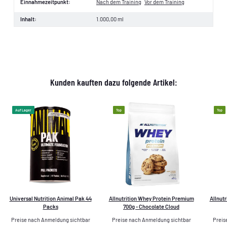
Einnahmezeitpunkt:
Nach dem Training
Vor dem Training
Inhalt:
1.000,00 ml
Kunden kauften dazu folgende Artikel:
Auf Lager
Top
Top
Universal Nutrition Animal Pak 44
Allnutrition Whey Protein Premium
Allnut
Packs
700g - Chocolate Cloud
Preise nach Anmeldung sichtbar
Preise nach Anmeldung sichtbar
Preis