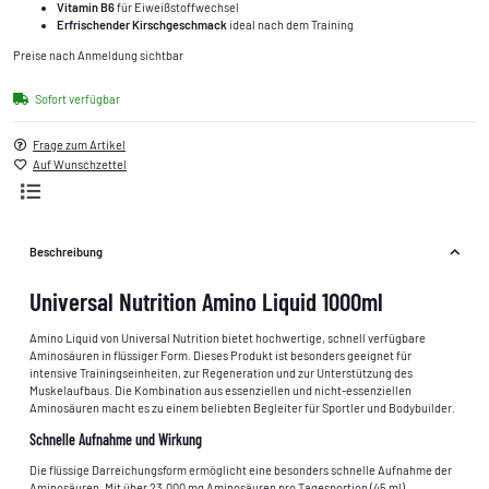
Vitamin B6
für Eiweißstoffwechsel
Erfrischender Kirschgeschmack
ideal nach dem Training
Preise nach Anmeldung sichtbar
Sofort verfügbar
Frage zum Artikel
Auf Wunschzettel
Beschreibung
Universal Nutrition Amino Liquid 1000ml
Amino Liquid von Universal Nutrition bietet hochwertige, schnell verfügbare
Aminosäuren in flüssiger Form. Dieses Produkt ist besonders geeignet für
intensive Trainingseinheiten, zur Regeneration und zur Unterstützung des
Muskelaufbaus. Die Kombination aus essenziellen und nicht-essenziellen
Aminosäuren macht es zu einem beliebten Begleiter für Sportler und Bodybuilder.
Schnelle Aufnahme und Wirkung
Die flüssige Darreichungsform ermöglicht eine besonders schnelle Aufnahme der
Aminosäuren. Mit über 23.000 mg Aminosäuren pro Tagesportion (45 ml)