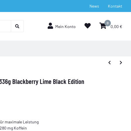
News
Kontakt
0
Mein Konto
0,00 €
336g Blackberry Lime Black Edition
ür maximale Leistung
280 mg Koffein