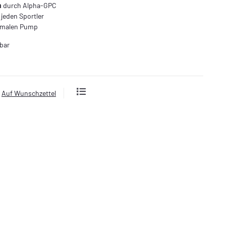
n
durch Alpha-GPC
 jeden Sportler
imalen Pump
bar
Auf Wunschzettel