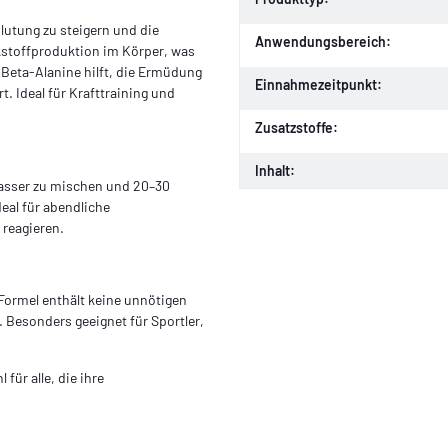
lutung zu steigern und die
Anwendungsbereich:
ckstoffproduktion im Körper, was
Beta-Alanine hilft, die Ermüdung
Einnahmezeitpunkt:
. Ideal für Krafttraining und
Zusatzstoffe:
Inhalt:
 Wasser zu mischen und 20–30
eal für abendliche
 reagieren.
e Formel enthält keine unnötigen
 Besonders geeignet für Sportler,
für alle, die ihre