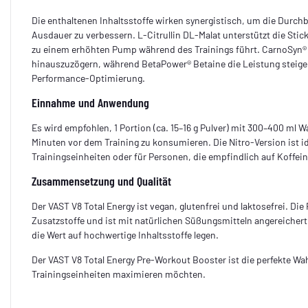
Die enthaltenen Inhaltsstoffe wirken synergistisch, um die Durchb
Ausdauer zu verbessern. L-Citrullin DL-Malat unterstützt die Sti
zu einem erhöhten Pump während des Trainings führt. CarnoSyn® 
hinauszuzögern, während BetaPower® Betaine die Leistung steigert
Performance-Optimierung.
Einnahme und Anwendung
Es wird empfohlen, 1 Portion (ca. 15–16 g Pulver) mit 300–400 ml
Minuten vor dem Training zu konsumieren. Die Nitro-Version ist id
Trainingseinheiten oder für Personen, die empfindlich auf Koffein
Zusammensetzung und Qualität
Der VAST V8 Total Energy ist vegan, glutenfrei und laktosefrei. Di
Zusatzstoffe und ist mit natürlichen Süßungsmitteln angereichert.
die Wert auf hochwertige Inhaltsstoffe legen.
Der VAST V8 Total Energy Pre-Workout Booster ist die perfekte Wahl 
Trainingseinheiten maximieren möchten.