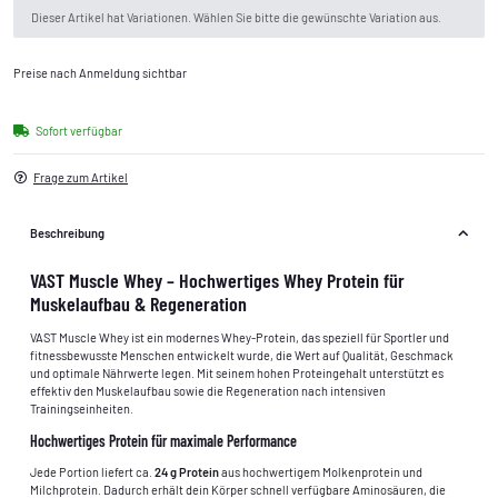
x
Dieser Artikel hat Variationen. Wählen Sie bitte die gewünschte Variation aus.
Preise nach Anmeldung sichtbar
Sofort verfügbar
Frage zum Artikel
Beschreibung
VAST Muscle Whey – Hochwertiges Whey Protein für
Muskelaufbau & Regeneration
VAST Muscle Whey ist ein modernes Whey-Protein, das speziell für Sportler und
fitnessbewusste Menschen entwickelt wurde, die Wert auf Qualität, Geschmack
und optimale Nährwerte legen. Mit seinem hohen Proteingehalt unterstützt es
effektiv den Muskelaufbau sowie die Regeneration nach intensiven
Trainingseinheiten.
Hochwertiges Protein für maximale Performance
Jede Portion liefert ca.
24 g Protein
aus hochwertigem Molkenprotein und
Milchprotein. Dadurch erhält dein Körper schnell verfügbare Aminosäuren, die