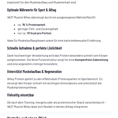
essenziell für den Muskelaufbau und Muskelerhalt sind.
Optimale Nährwerte für Sport & Alltag
VAST Muscle Whey überzeugt durch ein ausgewogenes Nährstoffprofil:
ca.
76 % Proteinanteil
geringer Fett- und Zuckergehalt
nur ca.
131 kcal pro Portion
Ideal für Muskelaufbauphasen sowie für eine kalorienbewusste Ernährung.
Schnelle Aufnahme & perfekte Löslichkeit
Dank hochwertiger Verarbeitung wird das Protein besonders schnell vom Körper
aufgenommen. Die feine Pulverstruktur sorgt für eine
klumpenfreie Zubereitung
und eine angenehm cremige Konsistenz.
Unterstützt Muskelaufbau & Regeneration
Whey Protein gehört zu den effektivsten Proteinquellen im Sportbereich. Es
versorgt den Körper schnell mit wichtigen Aminosäuren und unterstützt die
Muskelproteinsynthese.
Vielseitig einsetzbar
Ob nach dem Training, morgens oder als proteinreicher Snack zwischendurch –
VAST Muscle Whey lässt sich flexibel in deinen Alltag integrieren.
Vorteile auf einen Blick