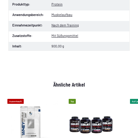
Produkttyp:
Protein
Anwendungsbereich:
Muskelaufbau
Einnahmezeitpunkt:
Nach dem Training
Zusatzstoffe:
Mit Süßungsmittel
Inhalt:
900,00 g
Ähnliche Artikel
Ausverkauft
Top
Auf L