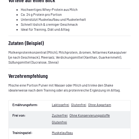
Hochwertiges Whey-Protein aus Milch
Ca. 24 g Protein pro Portion
Unterstützt Muskelaufbau und Muskelerhalt
Schnell löslich & cremiger Geschmack
Ideal für Training, Diät und Alltag
Zutaten (Beispiel)
Molkenproteinkonzentrat (Milch), Milchprotein, Aromen, fettarmes Kakaopulver
(je nach Geschmack), Meersalz, Verdickungsmittel (Xanthan, Guarkernmehl),
Süßungsmittel (Sucralose, Stevia)
Verzehrempfehlung
Mische eine Portion Pulver mit Wasser oder Milch und trinke den Shake
idealerweise nach dem Training oder als proteinreiche Ergänzung im Alltag.
Ernährungsform:
Laktosefrei
Glutenfrei
Ohne Aspartam
Frei von:
Zuckerfrei
Ohne Konservierungsstoffe
Glutenfrei
Trainingsziel:
Muskelaufbau