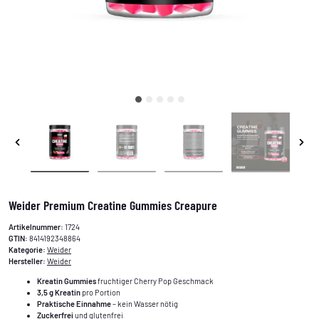
Weider Premium Creatine Gummies Creapure
Artikelnummer:
1724
GTIN:
8414192348864
Kategorie:
Weider
Hersteller:
Weider
Kreatin Gummies
fruchtiger Cherry Pop Geschmack
3,5 g Kreatin
pro Portion
Praktische Einnahme
– kein Wasser nötig
Zuckerfrei
und glutenfrei