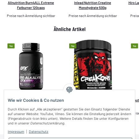
Allnutrition Burn4ALL Extreme
Inlead Nutrition Creatine
Hiro L
Fatburner 120caps
Monohydrate 500g
Preise nach Anmeldung sichtbar
Preise nach Anmeldung sichtbar
Preis
Ähnliche Artikel
Top
Top
Top
Wie wir Cookies & Co nutzen
EFX Sports Kre-Alkalyn 120 caps
Mutant Creakong - 300g
Allnu
Durch Klicken auf „Alle akzeptieren“ gestatten Sie den Einsatz folgender Dienste
Preise nach Anmeldung sichtbar
Preise nach Anmeldung sichtbar
Preis
auf unserer Website: YouTube, Vimeo. Sie können die Einstellung jederzeit ändern
(Fingerabdruck-Icon links unten). Weitere Details finden Sie unter
Konfigurieren
und in unserer
Datenschutzerklärung
.
Impressum
|
Datenschutz