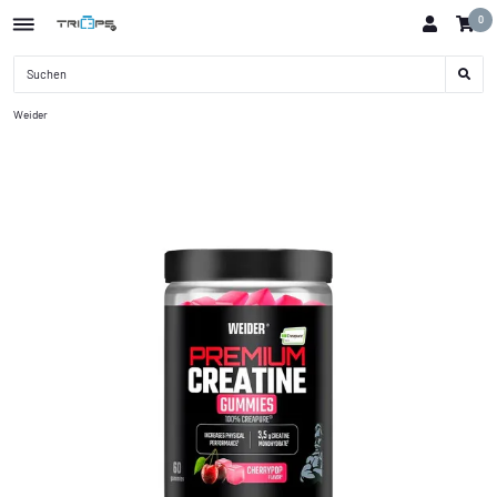
0
Weider