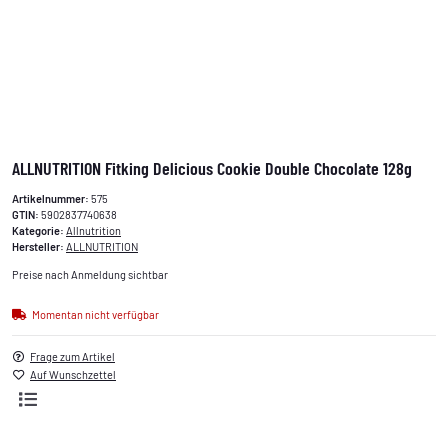
ALLNUTRITION Fitking Delicious Cookie Double Chocolate 128g
Artikelnummer:
575
GTIN:
5902837740638
Kategorie:
Allnutrition
Hersteller:
ALLNUTRITION
Preise nach Anmeldung sichtbar
Momentan nicht verfügbar
Frage zum Artikel
Auf Wunschzettel