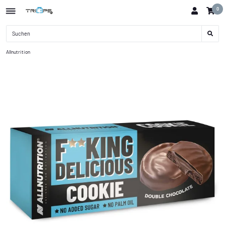
0
Allnutrition