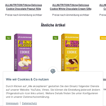
ALLNUTRITION Fitking Delicious
ALLNUTRITION Fitking Delicious
ALLNU
Cookie Chocolate Peanut 150g
Cookie White Chocolate Cream 128g
C
Preise nach Anmeldung sichtbar
Preise nach Anmeldung sichtbar
Preis
Ähnliche Artikel
Top
Top
Bestse
Wie wir Cookies & Co nutzen
ALLNUTRITION Fitking Delicious
ALLNUTRITION Fitking Delicious
Optim
Cookie Cheesecake 128g
Cookie Banana Peanut Butter 128g
Durch Klicken auf „Alle akzeptieren“ gestatten Sie den Einsatz folgender Dienste
Preise nach Anmeldung sichtbar
Preise nach Anmeldung sichtbar
Preis
auf unserer Website: YouTube, Vimeo. Sie können die Einstellung jederzeit ändern
(Fingerabdruck-Icon links unten). Weitere Details finden Sie unter
Konfigurieren
und in unserer
Datenschutzerklärung
.
Impressum
|
Datenschutz