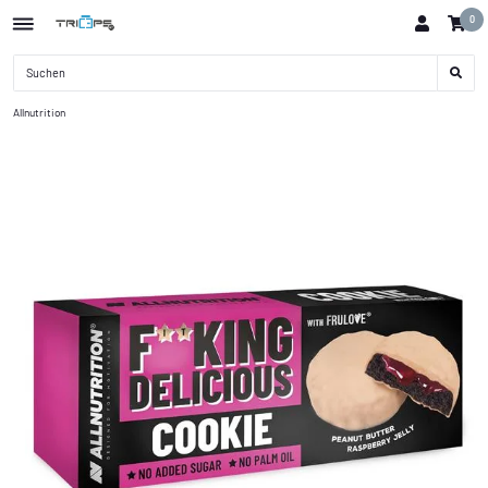
0
Allnutrition