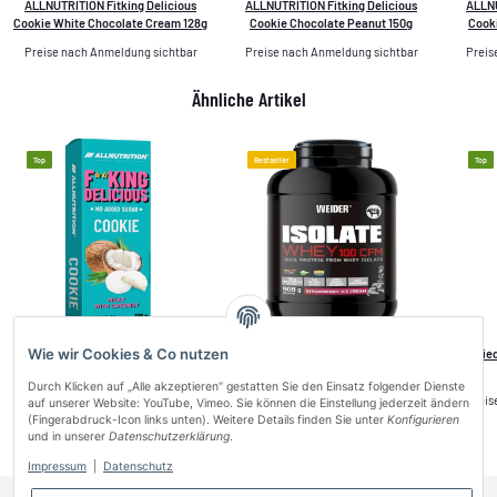
ALLNUTRITION Fitking Delicious
ALLNUTRITION Fitking Delicious
ALLNU
Cookie White Chocolate Cream 128g
Cookie Chocolate Peanut 150g
Cooki
Preise nach Anmeldung sichtbar
Preise nach Anmeldung sichtbar
Preis
Ähnliche Artikel
Top
Bestseller
Top
Wie wir Cookies & Co nutzen
ALLNUTRITION Fitking Delicious
Weider Isolate Whey 100 CFM 908g
Applied
Cookie Milky with Coconut 128g
Durch Klicken auf „Alle akzeptieren“ gestatten Sie den Einsatz folgender Dienste
Preise nach Anmeldung sichtbar
Preise nach Anmeldung sichtbar
Preis
auf unserer Website: YouTube, Vimeo. Sie können die Einstellung jederzeit ändern
(Fingerabdruck-Icon links unten). Weitere Details finden Sie unter
Konfigurieren
und in unserer
Datenschutzerklärung
.
Impressum
|
Datenschutz