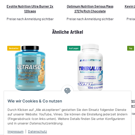
Evolite Nutrition Ultra Burner 2x
Optimum Nutrition Serious Mass
Kevin 
120caps
2727g Rich Chocolate
Preise nach Anmeldung sichtbar
Preise nach Anmeldung sichtbar
Preis
Ähnliche Artikel
Bestseller
Auf Lager
Top
Wie wir Cookies & Co nutzen
Evolite Nutrition Ultra Iso Whey New
Allnutrition Tribulus Testosterone
Allnutr
2kg
Booster 100caps
Butter 
Durch Klicken auf „Alle akzeptieren“ gestatten Sie den Einsatz folgender Dienste
Preise nach Anmeldung sichtbar
Preise nach Anmeldung sichtbar
Preis
auf unserer Website: YouTube, Vimeo. Sie können die Einstellung jederzeit ändern
(Fingerabdruck-Icon links unten). Weitere Details finden Sie unter
Konfigurieren
und in unserer
Datenschutzerklärung
.
Impressum
|
Datenschutz