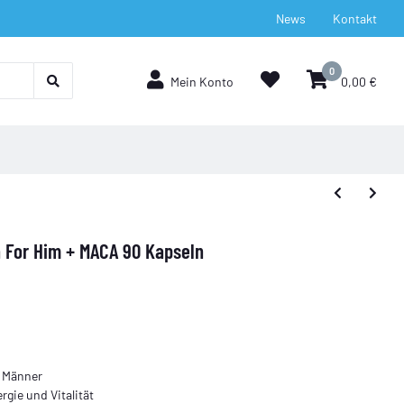
News
Kontakt
0
Mein Konto
0,00 €
n For Him + MACA 90 Kapseln
e Männer
gie und Vitalität