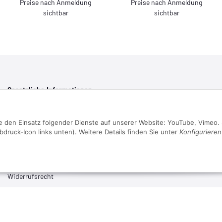
Preise nach Anmeldung
Preise nach Anmeldung
sichtbar
sichtbar
Gesetzliche Informationen
Datenschutz
ie den Einsatz folgender Dienste auf unserer Website: YouTube, Vimeo. 
AGB
bdruck-Icon links unten). Weitere Details finden Sie unter
Konfigurieren
Sitemap
Impressum
Batteriegesetzhinweise
Widerrufsrecht