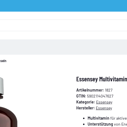
pseln
Essensey Multivitami
Artikelnummer:
1827
GTIN:
5902114047627
Kategorie:
Essensey
Hersteller:
Essensey
Multivitamin
für aktiv
Unterstützung
von Ener