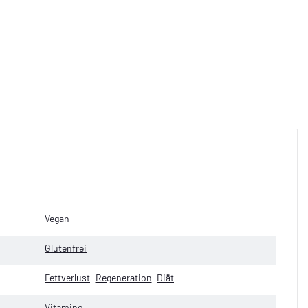
Vegan
Glutenfrei
Fettverlust
Regeneration
Diät
Vitamine