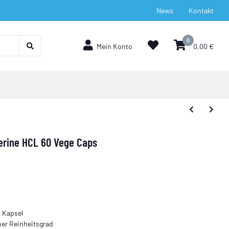
News
Kontakt
0
Mein Konto
0,00 €
berine HCL 60 Vege Caps
 Kapsel
er Reinheitsgrad