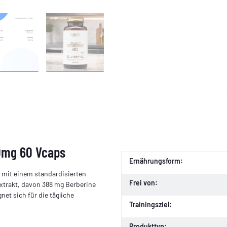
00mg 60 Vcaps
Ernährungsform:
l mit einem standardisierten
Frei von:
Extrakt, davon 388 mg Berberine
net sich für die tägliche
Trainingsziel:
Produkttyp: