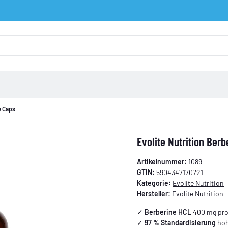
e Caps
Evolite Nutrition Ber
Artikelnummer:
1089
GTIN:
5904347170721
Kategorie:
Evolite Nutrition
Hersteller:
Evolite Nutrition
✓
Berberine HCL
400 mg pro
✓
97 % Standardisierung
hoh