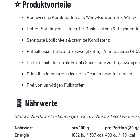
⭐
Produktvorteile
Hochwertige Kombination aus Whey-Konzentrat & Whey-Iso
Hoher Proteingehalt – ideal für Muskelaufbau & Regenerati
Sehr gute Löslichkeit & cremige Konsistenz
Enthält essentielle und verzweigtkettige Aminosäuren (BC
Perfekt nach dem Training, als Snack oder zur Ergänzung d
Erhältlich in mehreren leckeren Geschmacksrichtungen
Frei von unnötigen Füllstoffen
🧬
Nährwerte
(Durchschnittswerte – können je nach Geschmack leicht variieren)
Nährwert
pro 100 g
pro Portion (30 g)
Energie
1662 kJ / 397 kcal
499 kJ / 119 kcal