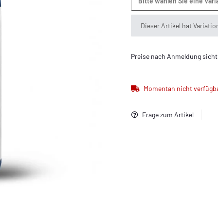
Bitte wählen Sie eine Vari
x
Dieser Artikel hat Variati
Preise nach Anmeldung sicht
Momentan nicht verfügb
Frage zum Artikel