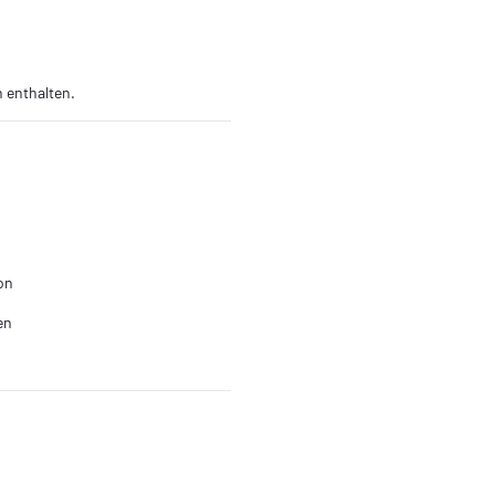
 enthalten.
on
en