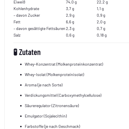
Eiweiß
74,0 g
22,2 g
Kohlenhydrate
3,7 g
1,1 g
– davon Zucker
2,9 g
0,9 g
Fett
6,6 g
2,0 g
– davon gesättigte Fettsäuren
2,3 g
0,7 g
Salz
0,6 g
0,18 g
🧪
Zutaten
Whey-Konzentrat (Molkenproteinkonzentrat)
Whey-Isolat (Molkenproteinisolat)
Aroma (je nach Sorte)
Verdickungsmittel (Carboxymethylcellulose)
Säureregulator (Zitronensäure)
Emulgator (Sojalecithin)
Farbstoffe (je nach Geschmack)