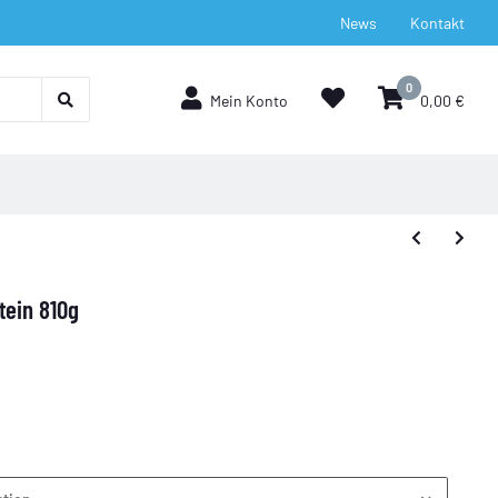
News
Kontakt
0
Mein Konto
0,00 €
ein 810g