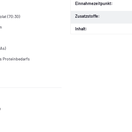
Einnahmezeitpunkt:
Zusatzstoffe:
lat (70:30)
on
Inhalt:
AAs)
es Proteinbedarfs