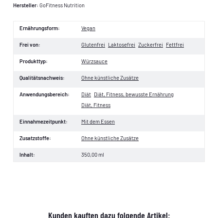
Hersteller:
GoFitness Nutrition
Ernährungsform:
Vegan
Frei von:
Glutenfrei
Laktosefrei
Zuckerfrei
Fettfrei
Produkttyp:
Würzsauce
Qualitätsnachweis:
Ohne künstliche Zusätze
Anwendungsbereich:
Diät
Diät, Fitness, bewusste Ernährung
Diät, Fitness
Einnahmezeitpunkt:
Mit dem Essen
Zusatzstoffe:
Ohne künstliche Zusätze
Inhalt:
350,00 ml
Kunden kauften dazu folgende Artikel: