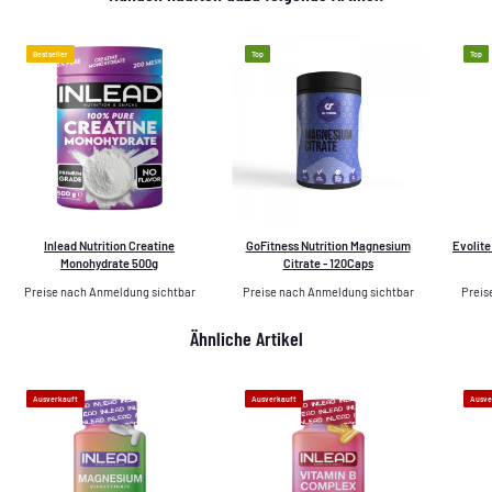
Bestseller
Top
Top
Inlead Nutrition Creatine
GoFitness Nutrition Magnesium
Evolite
Monohydrate 500g
Citrate - 120Caps
Preise nach Anmeldung sichtbar
Preise nach Anmeldung sichtbar
Preis
Ähnliche Artikel
Ausverkauft
Ausverkauft
Ausve