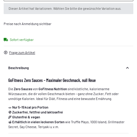
x
Dieser Artikel hat Variationen. Wählen Sie bitte die gewünschte Variation aus.
Preise nach Anmeldung sichtbar
Sofort verfügbar
Frage zum Artikel
Beschreibung
GoFitness Zero Sauces – Maximaler Geschmack, null Reue
Die
Zero Sauces
von
GoFitness Nutrition
sind köstliche, kalorienarme
Würzsaucen, die dir vollen Geschmack bieten – ganz ohne Zucker, Fett oder
unnötige Kalorien. Ideal für Diät, Fitness und eine bewusste Ernährung.
🥗
Nur 5–15 kcal pro Portion
🚫
Zuckerfrei, fettfrei und laktosefrei
🌾
Glutenfrei & vegan
🍯
Erhältlich in vielen leckeren Sorten
wie Truffle Mayo, 1000 Island, Grillmaster
Secret, Say Cheese, Teriyaki u.v.m.