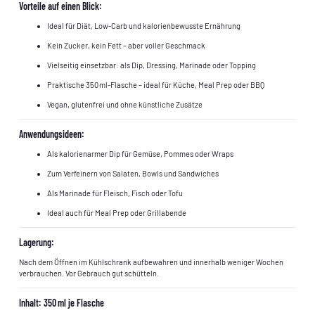
Vorteile auf einen Blick:
Ideal für Diät, Low-Carb und kalorienbewusste Ernährung
Kein Zucker, kein Fett – aber voller Geschmack
Vielseitig einsetzbar: als Dip, Dressing, Marinade oder Topping
Praktische 350 ml-Flasche – ideal für Küche, Meal Prep oder BBQ
Vegan, glutenfrei und ohne künstliche Zusätze
Anwendungsideen:
Als kalorienarmer Dip für Gemüse, Pommes oder Wraps
Zum Verfeinern von Salaten, Bowls und Sandwiches
Als Marinade für Fleisch, Fisch oder Tofu
Ideal auch für Meal Prep oder Grillabende
Lagerung:
Nach dem Öffnen im Kühlschrank aufbewahren und innerhalb weniger Wochen
verbrauchen. Vor Gebrauch gut schütteln.
Inhalt:
350 ml je Flasche