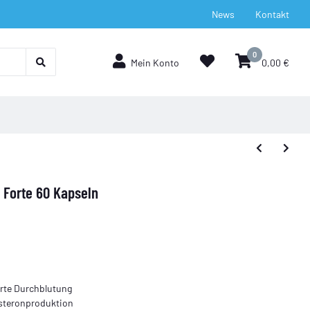
News
Kontakt
0
Mein Konto
0,00 €
c Forte 60 Kapseln
rte Durchblutung
osteronproduktion