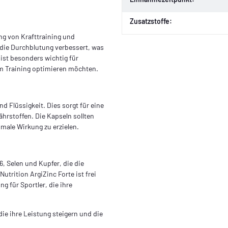
Zusatzstoffe:
ng von Krafttraining und
die Durchblutung verbessert, was
ist besonders wichtig für
em Training optimieren möchten.
 Flüssigkeit. Dies sorgt für eine
hrstoffen. Die Kapseln sollten
ale Wirkung zu erzielen.
6, Selen und Kupfer, die die
trition ArgiZinc Forte ist frei
 für Sportler, die ihre
 die ihre Leistung steigern und die