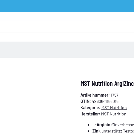
MST Nutrition ArgiZin
Artikelnummer:
1757
GTIN:
4260641166015
Kategorie:
MST Nutrition
Hersteller:
MST Nutrition
L-Arginin
für verbesse
Zink
unterstützt Test