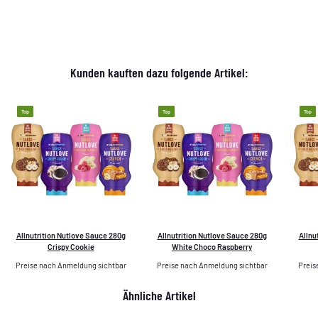
Kunden kauften dazu folgende Artikel:
Top
Top
Top
Allnutrition Nutlove Sauce 280g
Allnutrition Nutlove Sauce 280g
Allnu
Crispy Cookie
White Choco Raspberry
Preise nach Anmeldung sichtbar
Preise nach Anmeldung sichtbar
Preis
Ähnliche Artikel