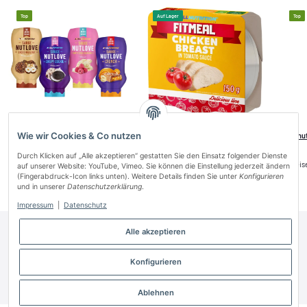
Top
Auf Lager
Top
Wie wir Cookies & Co nutzen
Allnutrition Nutlove Sauce 280g
Allnutrition Fitmeal Hähnchenbrust
Allnu
Crunch
in Tomaten Sauce 150g
Durch Klicken auf „Alle akzeptieren“ gestatten Sie den Einsatz folgender Dienste
Preise nach Anmeldung sichtbar
Preise nach Anmeldung sichtbar
Preis
auf unserer Website: YouTube, Vimeo. Sie können die Einstellung jederzeit ändern
(Fingerabdruck-Icon links unten). Weitere Details finden Sie unter
Konfigurieren
und in unserer
Datenschutzerklärung
.
Impressum
|
Datenschutz
Alle akzeptieren
Informationen
Gesetzliche Informationen
Konfigurieren
* Alle Preise zzgl. gesetzlicher USt.
Ablehnen