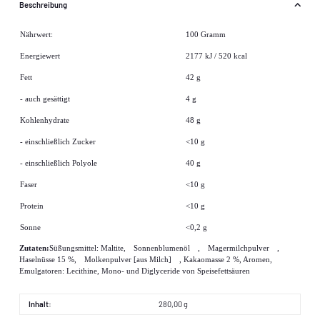
Beschreibung
Nährwert:
100 Gramm
Energiewert
2177 kJ / 520 kcal
Fett
42 g
- auch gesättigt
4 g
Kohlenhydrate
48 g
- einschließlich Zucker
<10 g
- einschließlich Polyole
40 g
Faser
<10 g
Protein
<10 g
Sonne
<0,2 g
Zutaten:
Süßungsmittel: Maltite, Sonnenblumenöl , Magermilchpulver ,
Haselnüsse 15 %, Molkenpulver [aus Milch] , Kakaomasse 2 %, Aromen,
Emulgatoren: Lecithine, Mono- und Diglyceride von Speisefettsäuren
Inhalt:
280,00 g