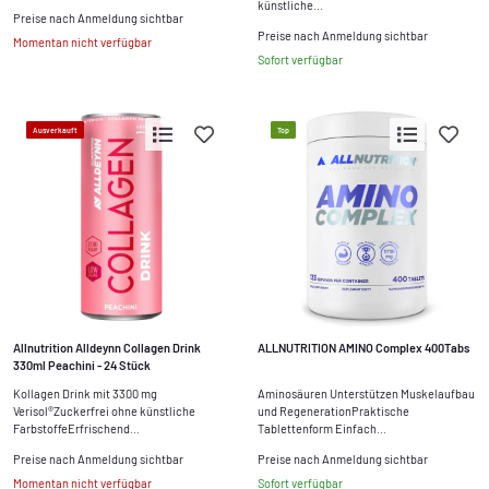
künstliche...
Preise nach Anmeldung sichtbar
Preise nach Anmeldung sichtbar
Momentan nicht verfügbar
Sofort verfügbar
Ausverkauft
Top
Allnutrition Alldeynn Collagen Drink
ALLNUTRITION AMINO Complex 400Tabs
330ml Peachini - 24 Stück
Kollagen Drink mit 3300 mg
Aminosäuren Unterstützen Muskelaufbau
Verisol®Zuckerfrei ohne künstliche
und RegenerationPraktische
FarbstoffeErfrischend...
Tablettenform Einfach...
Preise nach Anmeldung sichtbar
Preise nach Anmeldung sichtbar
Momentan nicht verfügbar
Sofort verfügbar