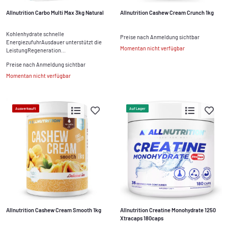
Allnutrition Carbo Multi Max 3kg Natural
Allnutrition Cashew Cream Crunch 1kg
Kohlenhydrate schnelle
Preise nach Anmeldung sichtbar
EnergiezufuhrAusdauer unterstützt die
Momentan nicht verfügbar
LeistungRegeneration...
Preise nach Anmeldung sichtbar
Momentan nicht verfügbar
Ausverkauft
Auf Lager
Allnutrition Cashew Cream Smooth 1kg
Allnutrition Creatine Monohydrate 1250
Xtracaps 180caps