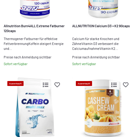
Allnutrition Burn4ALL Extreme Fatburner
ALLNUTRITION Calcium D3 + K2 90caps
120caps
Thermogener Fatburner für effektive
Calcium für starke Knochen und
FettverbrennungKoffein steigert Energie
ZähneVitamin D3 verbessert die
und...
CalciumaufnahmeVitamin K2...
Preise nach Anmeldung sichtbar
Preise nach Anmeldung sichtbar
Sofort verfügbar
Sofort verfügbar
Ausverkauft
Ausverkauft