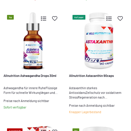
Top
Auf Lager
Allnutrition Ashwagandha Drops 30ml
Allnutrition Astaxanthin 90caps
Ashwagandha für innere RuheFlüssige
Astaxanthin starkes
Form für schnelle WirkungVegan und...
AntioxidansZellschutz vor oxidativem
StressRegeneration nach...
Preise nach Anmeldung sichtbar
Preise nach Anmeldung sichtbar
Sofort verfügbar
Knapper Lagerbestand
Ausverkauft
Top