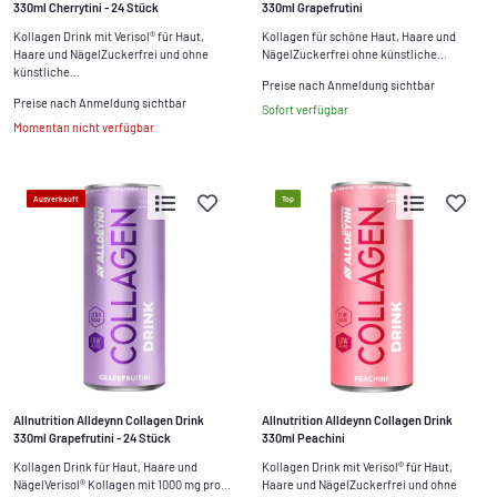
330ml Cherrytini - 24 Stück
330ml Grapefrutini
Kollagen Drink mit Verisol® für Haut,
Kollagen für schöne Haut, Haare und
Haare und NägelZuckerfrei und ohne
NägelZuckerfrei ohne künstliche...
künstliche...
Preise nach Anmeldung sichtbar
Preise nach Anmeldung sichtbar
Sofort verfügbar
Momentan nicht verfügbar
Ausverkauft
Top
Allnutrition Alldeynn Collagen Drink
Allnutrition Alldeynn Collagen Drink
330ml Grapefrutini - 24 Stück
330ml Peachini
Kollagen Drink für Haut, Haare und
Kollagen Drink mit Verisol® für Haut,
NägelVerisol® Kollagen mit 1000 mg pro...
Haare und NägelZuckerfrei und ohne